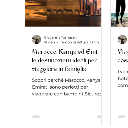
Giovanna Tomaselli
14 gen
Tempo di lettura: 1 min
Marocco, Kenya ed Emirati:
Viag
le destinazioni ideali per
cos
viaggiare in famiglia
l ve
hotel
Scopri perché Marocco, Kenya ed
comf
Emirati sono perfetti per
pens
viaggiare con bambini. Sicurezza,
comfort e attività su misura per
famiglie.