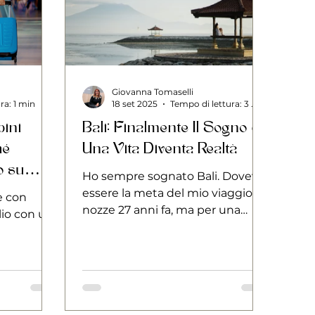
Giovanna Tomaselli
ra: 1 min
18 set 2025
Tempo di lettura: 3 min
bini
Bali: Finalmente Il Sogno di
hé
Una Vita Diventa Realtà
o su
Ho sempre sognato Bali. Doveva
essere la meta del mio viaggio di
e con
nozze 27 anni fa, ma per una
io con un
serie di ragioni pratiche, il
destino ci ha portato altrove. Ora,
 e attività
finalmente, quel sogno è
iglia.
diventato realtà. Sono partita a
ottobre, un mese a rischio per il
clima, con la paura costante della