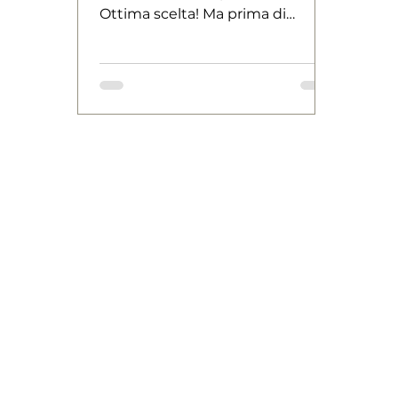
Ottima scelta! Ma prima di
preparare la valigia, ci sono
alcune cose utili da sapere per
vivere l’esperienza in modo
consapevole, sereno e rispettoso.
Ecco una guida pratica con tutte
le info essenziali su visti, cultura,
moneta e altro ancora.