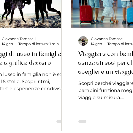
Giovanna Tomaselli
Giovanna Tomaselli
14 gen
Tempo di lettura: 1 min
14 gen
Tempo di lettu
gi di lusso in famiglia:
Viaggiare con bam
a significa davvero
senza stress: perc
scegliere un viaggi
ro lusso in famiglia non è solo
misura
 5 stelle. Scopri ritmi,
Scopri perché viaggiar
ort e esperienze condivise
bambini funziona megl
ate per grandi e piccoli.
viaggio su misura.
Organizzazione, comfort
pensate per tutta la fam