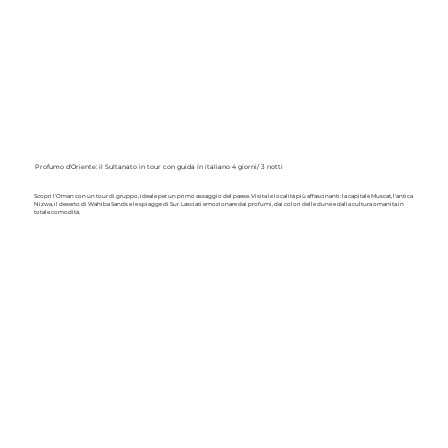
Profumo d'Oriente: il Sultanato in tour con guida in italiano 4 giorni/ 3 notti
Scopri l'Oman con un tour di gruppo, ideale per un primo assaggio del paese. Visita le località più affascinanti: la capitale Muscat, l'antica
Nizwa, il deserto di Wahiba Sands e le spiagge di Sur. Lasciati emozionare dai profumi, dai colori delle dune e dalla cultura omanita in
totale comodità.