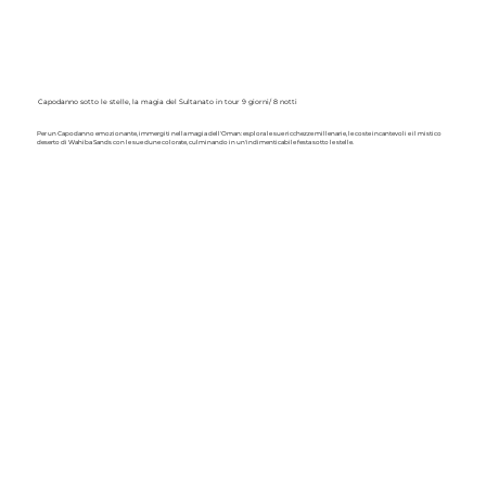
Capodanno sotto le stelle, la magia del Sultanato in tour 9 giorni/ 8 notti
Per un Capodanno emozionante, immergiti nella magia dell'Oman: esplora le sue ricchezze millenarie, le coste incantevoli e il mistico
deserto di Wahiba Sands con le sue dune colorate, culminando in un'indimenticabile festa sotto le stelle.