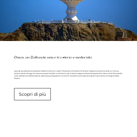
Oman, un Sultanato unico tra storia e modernità
Lasciati guidare alla scoperta di deserti silenziosi, wadi rinfrescanti e fortezze millenarie. Organizzo per te itinerari su misura,
selezionando alloggi di charme e campi tendati confortevoli, per vivere la magia omanita senza pensieri, dai souk di Muscat alle
notti stellate nel Wahiba Sands, dalle acque trasparenti e ricche di vita delle isole Daymaniyat all'imponente montagna Jebel
Shams.
Scopri di più