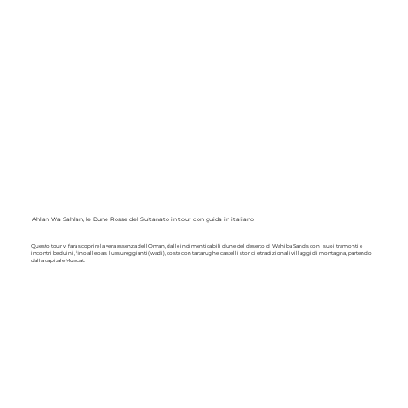
Ahlan Wa Sahlan, le Dune Rosse del Sultanato in tour con guida in italiano
Questo tour vi farà scoprire la vera essenza dell'Oman, dalle indimenticabili dune del deserto di Wahiba Sands con i suoi tramonti e
incontri beduini, fino alle oasi lussureggianti (wadi), coste con tartarughe, castelli storici e tradizionali villaggi di montagna, partendo
dalla capitale Muscat.