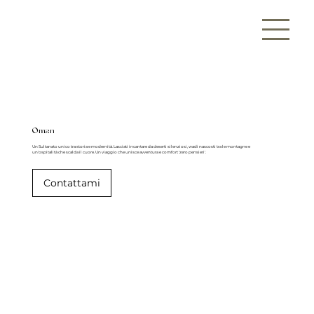
Oman
Un Sultanato unico tra storia e modernità. Lasciati incantare da deserti silenziosi, wadi nascosti tra le montagne e
un'ospitalità che scalda il cuore. Un viaggio che unisce avventura e comfort 'zero pensieri'.
Contattami