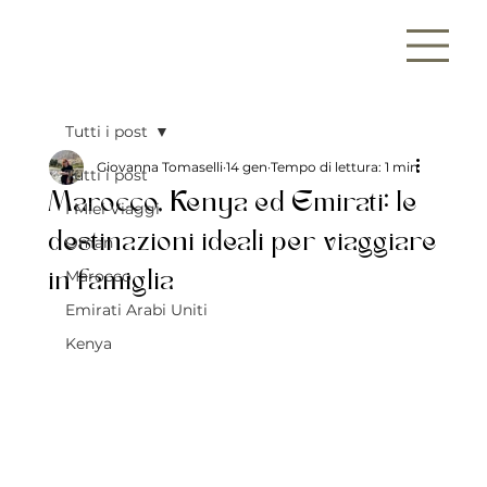
Tutti i post
Giovanna Tomaselli
14 gen
Tempo di lettura: 1 min
Tutti i post
Marocco, Kenya ed Emirati: le
I Miei Viaggi
destinazioni ideali per viaggiare
Oman
Marocco
in famiglia
Emirati Arabi Uniti
Kenya