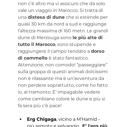
non c’è altro ma vi assicuro che da solo 
vale un viaggio in Marocco. Si tratta di 
una 
distesa di dune
 che si estende per 
quasi 30 km da nord a sud e raggiunge 
l’altezza massima di 160 metri. Le grandi 
dune di Merzouga sono 
le più alte di 
tutto il Marocco
, sono stupende e 
raggiungere il campo tendato a 
dorso 
di cammello 
è stato fantastico. 
Attenzione, non comodo! “passeggiare” 
sulla groppa di questi animali dolcissimi 
non è rilassante ma è un’avventura da 
non perdere soprattutto, come ho fatto 
io, al tramonto. E’ impagabile vedere 
come cambiano colore le dune e più si 
fa sera più c’è pace!
Erg Chigaga
, vicino a M’Hamid - 
più remoto e selvaggio. 
E’ l'erg più 