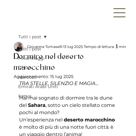
Tutti i post
Giovanna Tomaselli
13 lug 2025
Tempo di lettura: 3 min
Tutti i post
Dormire nel deserto
I Miei Viaggi
marocchino
Oman
Aggiornamento:
15 lug 2025
Marocco
TRA STELLE, SILENZIO E MAGIA...
Emirati Arabi Uniti
Kenya
Hai mai sognato di dormire tra le dune 
del 
Sahara
, sotto un cielo stellato come 
pochi al mondo?
Un’esperienza nel 
deserto marocchino
è molto di più di una notte fuori città: è 
un viaggio dentro l’anima!